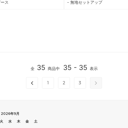
ピース
無地セットアップ
35
35 - 35
全
商品中
表示
1
2
3
2026年9月
火
水
木
金
土