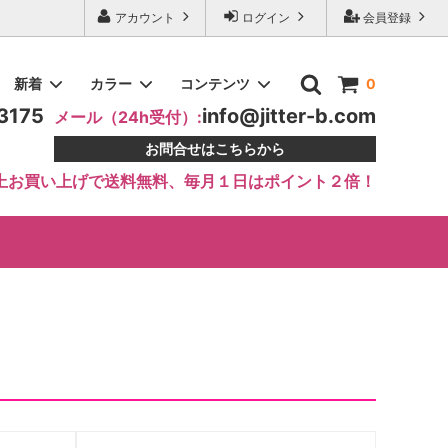
アカウント
ログイン
会員登録
新着
カラー
コンテンツ
0
3175
info@jitter-b.com
メール（24h受付）:
お問合せはこちらから
します
スカート・ボトム
10000円～15000円
ラテンドレス 0105
ブルー系
おすすめ教室・サークルナビ
上お買い上げで送料無料、毎月１日はポイント２倍！
プロング
アクセサリー・インナー
オレンジ系
LINE公式アカウントOPEN
エメラルドドレープ・ワンショルダ
ーモダンドレス
シルバー系