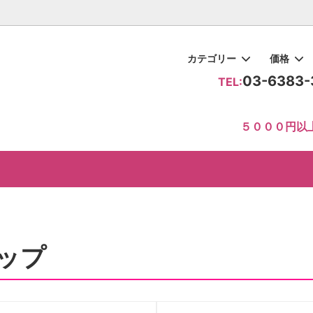
カテゴリー
価格
03-6383-
TEL:
ドレス
0円
レス 0124
ト系
ダードレスのご注文方法
トップス
～10000円
モダンドレス 046
レッド系
貴方にあったカタログ作成いた
５０００円以
ース・セットアップ
0円～30000円
レス 070
ー系
め教室・サークルナビ３
中古ドレス
30000円～
ゴージャスビジュー飾りドレー
パープル系
相互リンク
ドレス
レス
系
ンスドレスの選び方 ｜年齢を問わ
ブラウン系
く見せるポイント
ップ