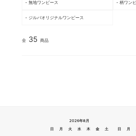
無地ワンピース
柄ワン
ジルバオリジナルワンピース
35
全
商品
2026年8月
日
月
火
水
木
金
土
日
月