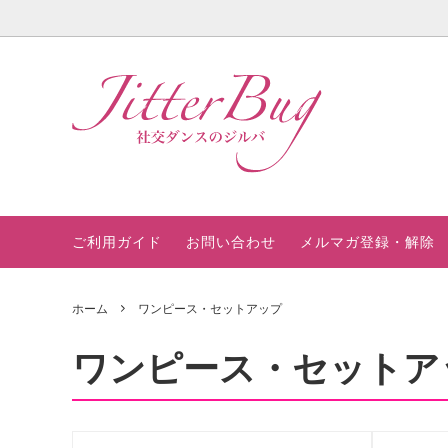
モダンドレス
～3000円
モダンドレス 0190
ブラック系
ご不用のドレス買い取りいたします
ラテン
～500
モダンド
ホワイ
セミオ
パーティードレス
15000円～20000円
ラテンドレス 046 （ブルー）
グリーン系
おすすめ教室・サークルナビ２
ワンピ
2000
ラテンド
イエロ
おすす
今月の SALE品
ピンク系
カラー見本
在庫ド
グレー
社交ダ
ご利用ガイド
お問い合わせ
メルマガ登録・解除
ビジュー飾りベルトラインパーティード
ず美し
ゴールド系
レス
ホーム
ワンピース・セットアップ
ワンピース・セットア