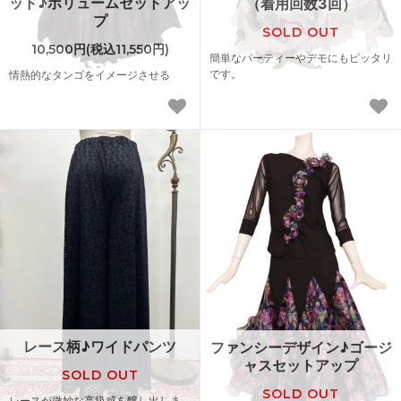
ッド♪ボリュームセットアッ
（着用回数3回）
プ
SOLD OUT
10,500円(税込11,550円)
簡単なパーティーやデモにもピッタリ
です。
情熱的なタンゴをイメージさせる
レース柄♪ワイドパンツ
ファンシーデザイン♪ゴージ
ャスセットアップ
SOLD OUT
SOLD OUT
レースが微妙な高級感を醸し出しま