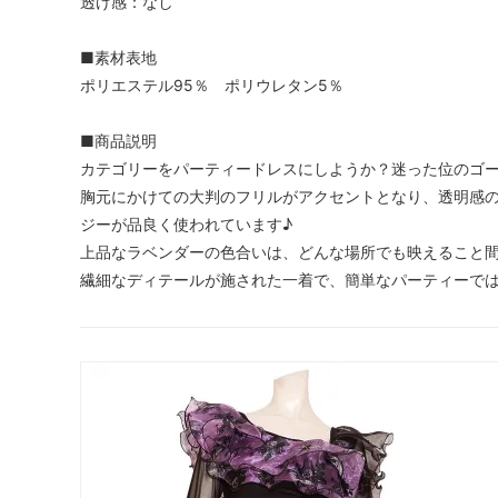
透け感：なし
■素材表地
ポリエステル95％ ポリウレタン5％
■商品説明
カテゴリーをパーティードレスにしようか？迷った位のゴ
胸元にかけての大判のフリルがアクセントとなり、透明感
ジーが品良く使われています♪
上品なラベンダーの色合いは、どんな場所でも映えること
繊細なディテールが施された一着で、簡単なパーティーで