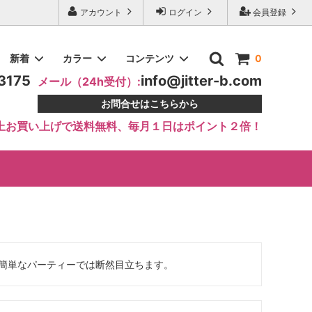
アカウント
ログイン
会員登録
新着
カラー
コンテンツ
0
3175
info@jitter-b.com
メール（24h受付）:
お問合せはこちらから
します
スカート・ボトム
10000円～15000円
ラテンドレス 0105
ブルー系
おすすめ教室・サークルナビ
上お買い上げで送料無料、毎月１日はポイント２倍！
プロング
アクセサリー・インナー
オレンジ系
LINE公式アカウントOPEN
エメラルドドレープ・ワンショルダ
ーモダンドレス
シルバー系
簡単なパーティーでは断然目立ちます。