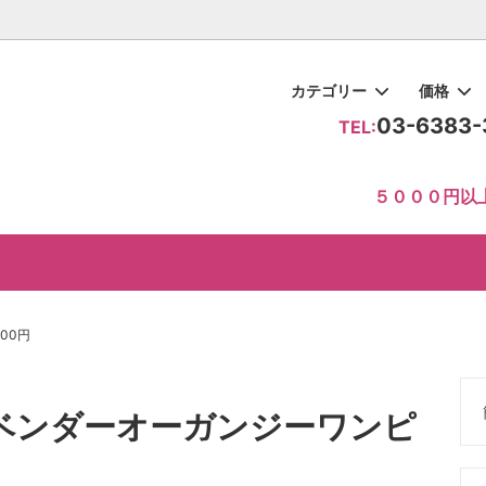
カテゴリー
価格
03-6383-
TEL:
ドレス
0円
レス 0124
ト系
ダードレスのご注文方法
トップス
～10000円
モダンドレス 046
レッド系
貴方にあったカタログ作成いた
５０００円以
ース・セットアップ
0円～30000円
レス 070
ー系
め教室・サークルナビ３
中古ドレス
30000円～
ゴージャスビジュー飾りドレー
パープル系
相互リンク
ドレス
レス
系
ンスドレスの選び方 ｜年齢を問わ
ブラウン系
く見せるポイント
000円
ベンダーオーガンジーワンピ