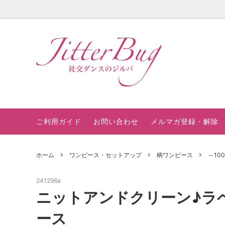
モダンドレス
～3000円
モダンドレス 0190
ブラック系
ご不用のドレス買い取りいたします
ラテン
～500
モダンド
ホワイ
セミオ
パーティードレス
15000円～20000円
ラテンドレス 046 （ブルー）
グリーン系
おすすめ教室・サークルナビ２
ワンピ
2000
ラテンド
イエロ
おすす
今月の SALE品
ピンク系
カラー見本
在庫ド
グレー
社交ダ
ご利用ガイド
お問い合わせ
メルマガ登録・解除
ビジュー飾りベルトラインパーティード
ず美し
ゴールド系
レス
ホーム
ワンピース・セットアップ
柄ワンピース
～10
241296a
ニットアンドクリーン♪ラ
ース